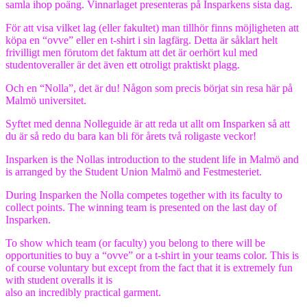
samla ihop poäng. Vinnarlaget presenteras på Insparkens sista dag.
För att visa vilket lag (eller fakultet) man tillhör finns möjligheten att
köpa en “ovve” eller en t-shirt i sin lagfärg. Detta är såklart helt
frivilligt men förutom det faktum att det är oerhört kul med
studentoveraller är det även ett otroligt praktiskt plagg.
Och en “Nolla”, det är du! Någon som precis börjat sin resa här på
Malmö universitet.
Syftet med denna Nolleguide är att reda ut allt om Insparken så att
du är så redo du bara kan bli för årets två roligaste veckor!
Insparken is the Nollas introduction to the student life in Malmö and
is arranged by the Student Union Malmö and Festmesteriet.
During Insparken the Nolla competes together with its faculty to
collect points. The winning team is presented on the last day of
Insparken.
To show which team (or faculty) you belong to there will be
opportunities to buy a “ovve” or a t-shirt in your teams color. This is
of course voluntary but except from the fact that it is extremely fun
with student overalls it is
also an incredibly practical garment.