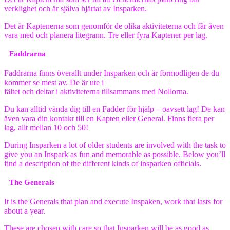
verklighet och är själva hjärtat av Insparken.
Det är Kaptenerna som genomför de olika aktiviteterna och får även
vara med och planera litegrann. Tre eller fyra Kaptener per lag.
Faddrarna
Faddrarna finns överallt under Insparken och är förmodligen de du
kommer se mest av. De är ute i
fältet och deltar i aktiviteterna tillsammans med Nollorna.
Du kan alltid vända dig till en Fadder för hjälp – oavsett lag! De kan
även vara din kontakt till en Kapten eller General. Finns flera per
lag, allt mellan 10 och 50!
During Insparken a lot of older students are involved with the task to
give you an Inspark as fun and memorable as possible. Below you’ll
find a description of the different kinds of insparken officials.
The Generals
It is the Generals that plan and execute Inspaken, work that lasts for
about a year.
These are chosen with care so that Insparken will be as good as