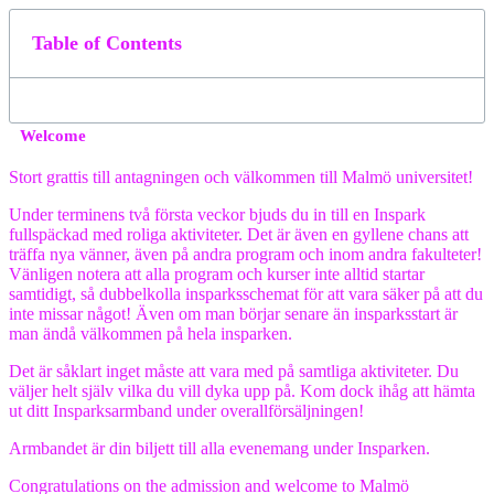
Table of Contents
Welcome
Stort grattis till antagningen och välkommen till Malmö universitet!
Under terminens två första veckor bjuds du in till en Inspark
fullspäckad med roliga aktiviteter. Det är även en gyllene chans att
träffa nya vänner, även på andra program och inom andra fakulteter!
Vänligen notera att alla program och kurser inte alltid startar
samtidigt, så dubbelkolla insparksschemat för att vara säker på att du
inte missar något! Även om man börjar senare än insparksstart är
man ändå välkommen på hela insparken.
Det är såklart inget måste att vara med på samtliga aktiviteter. Du
väljer helt själv vilka du vill dyka upp på. Kom dock ihåg att hämta
ut ditt Insparksarmband under overallförsäljningen!
Armbandet är din biljett till alla evenemang under Insparken.
Congratulations on the admission and welcome to Malmö