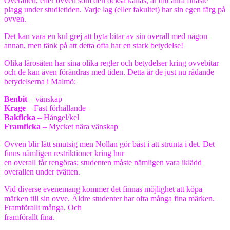
Overallen, eller ovven som den också kallas, är ditt allra finaste
plagg under studietiden. Varje lag (eller fakultet) har sin egen färg på
ovven.
Det kan vara en kul grej att byta bitar av sin overall med någon
annan, men tänk på att detta ofta har en stark betydelse!
Olika lärosäten har sina olika regler och betydelser kring ovvebitar
och de kan även förändras med tiden. Detta är de just nu rådande
betydelserna i Malmö:
Benbit
– vänskap
Krage
– Fast förhållande
Bakficka
– Hångel/kel
Framficka
– Mycket nära vänskap
Ovven blir lätt smutsig men Nollan gör bäst i att strunta i det. Det
finns nämligen restriktioner kring hur
en overall får rengöras; studenten måste nämligen vara iklädd
overallen under tvätten.
Vid diverse evenemang kommer det finnas möjlighet att köpa
märken till sin ovve. Äldre studenter har ofta många fina märken.
Framförallt många. Och
framförallt fina.