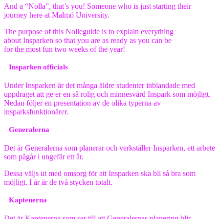
And a “Nolla”, that’s you! Someone who is just starting their
journey here at Malmö University.
The purpose of this Nolleguide is to explain everything
about Insparken so that you are as ready as you can be
for the most fun two weeks of the year!
Insparken officials
Under Insparken är det många äldre studenter inblandade med
uppdraget att ge er en så rolig och minnesvärd Inspark som möjligt.
Nedan följer en presentation av de olika typerna av
insparksfunktionärer.
Generalerna
Det är Generalerna som planerar och verkställer Insparken, ett arbete
som pågår i ungefär ett år.
Dessa väljs ut med omsorg för att Insparken ska bli så bra som
möjligt. I år är de två stycken totalt.
Kaptenerna
Det är Kaptenerna som ser till att Generalernas planering blir