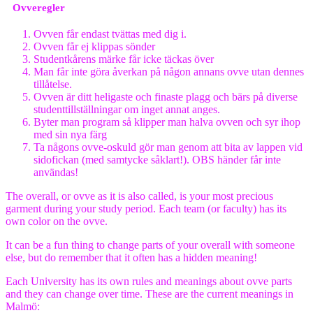
Ovveregler
Ovven får endast tvättas med dig i.
Ovven får ej klippas sönder
Studentkårens märke får icke täckas över
Man får inte göra åverkan på någon annans ovve utan dennes
tillåtelse.
Ovven är ditt heligaste och finaste plagg och bärs på diverse
studenttillställningar om inget annat anges.
Byter man program så klipper man halva ovven och syr ihop
med sin nya färg
Ta någons ovve-oskuld gör man genom att bita av lappen vid
sidofickan (med samtycke såklart!). OBS händer får inte
användas!
The overall, or ovve as it is also called, is your most precious
garment during your study period. Each team (or faculty) has its
own color on the ovve.
It can be a fun thing to change parts of your overall with someone
else, but do remember that it often has a hidden meaning!
Each University has its own rules and meanings about ovve parts
and they can change over time. These are the current meanings in
Malmö: