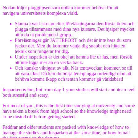
Nedan följer pluggtipsen som nollan kommer behöva för att
navigera universitetets komplexa värld.
Stanna kvar i skolan efter föreläsningarna den första tiden och
plugga tillsammans med dina nya kursare. Det hjälper mycket
att reda ut problemen i grupp.
Föreläsningar går JÄTTEFORT och det är inte bara du som
tycker det. Men du kommer vänja dig snabbt och hitta en
teknik som fungerar för dig.
Under insparken är det okej att hamna lite ur fas, men försök
att inte ligga mer än en vecka back.
Och kanske viktigast av allt. När tentaveckan kommer, se till
att vara i fas! Då kan du börja tentaplugga ordentligt utan att
behöva komma ikapp och tentan kommer gå världsbäst!
Insparken is fun, but from day 1 your studies will start and itcan feel
both stressful and scary.
For most of you, this is the first time studying at university and some
have taken a break from high school so the knowledge might need
to be dusted off before getting started.
Faddrar and older students are packed with knowledge of how to
manage the studies and Insparken at the same time, or how to nail