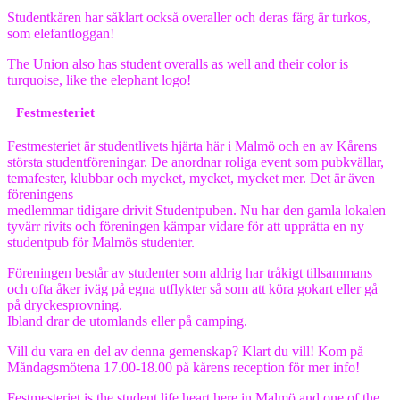
Studentkåren har såklart också overaller och deras färg är turkos,
som elefantloggan!
The Union also has student overalls as well and their color is
turquoise, like the elephant logo!
Festmesteriet
Festmesteriet är studentlivets hjärta här i Malmö och en av Kårens
största studentföreningar. De anordnar roliga event som pubkvällar,
temafester, klubbar och mycket, mycket, mycket mer. Det är även
föreningens
medlemmar tidigare drivit Studentpuben. Nu har den gamla lokalen
tyvärr rivits och föreningen kämpar vidare för att upprätta en ny
studentpub för Malmös studenter.
Föreningen består av studenter som aldrig har tråkigt tillsammans
och ofta åker iväg på egna utflykter så som att köra gokart eller gå
på dryckesprovning.
Ibland drar de utomlands eller på camping.
Vill du vara en del av denna gemenskap? Klart du vill! Kom på
Måndagsmötena 17.00-18.00 på kårens reception för mer info!
Festmesteriet is the student life heart here in Malmö and one of the